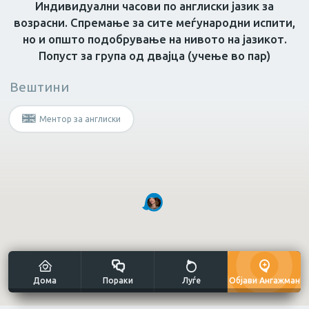
Индивидуални часови по англиски јазик за
возрасни. Спремање за сите меѓународни испити,
но и општо подобрување на нивото на јазикот.
Масер
Нутриционист
Грижа за возрасн
Попуст за група од двајца (учење во пар)
Не е потребна специфична
Вештини
вештина?
Ментор за англиски
Мултиталент
Уметнички занаети
Дома
Пораки
Луѓе
Објави Ангажман
Сликање н
Готвач
Рачна изработка
платно