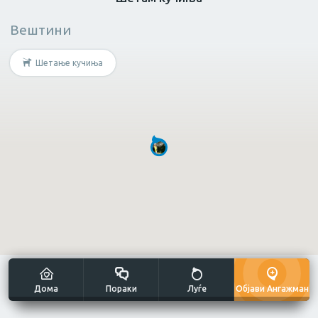
Вештини
Масер
Нутриционист
Грижа за возрасн
Шетање кучиња
Не е потребна специфична
вештина?
Мултиталент
Уметнички занаети
Дома
Пораки
Луѓе
Објави Ангажман
Сликање н
Готвач
Рачна изработка
платно