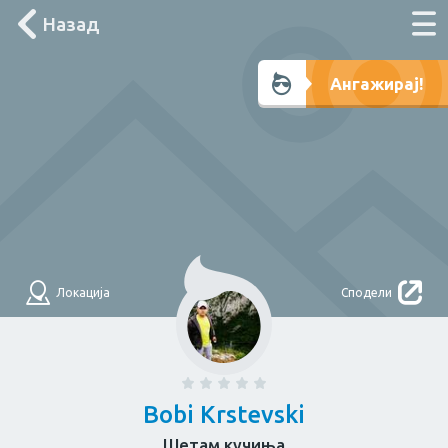
Назад
Што треба денес?
Ангажирај!
Лоцирај ме
Филтри
НАЈДИ
За дома
Локација
Сподели
Електричар
Мајстор
Водоводџија
Здравје
Bobi Krstevski
Шетам кучиња