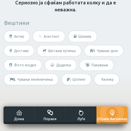
Сериозно ја сфаќам работата колку и да е
неважна.
Масер
Нутриционист
Грижа за возрасн
Вештини
Не е потребна специфична
Актер
Асистент
Шанкер
вештина?
Достава
Шетање кучиња
Чување дом
Мултиталент
Фото модел
Дадилка
Пакување
Чување миленичиња
Шопинг
Келнер
Уметнички занаети
Дома
Пораки
Луѓе
Објави Ангажман
Сликање н
Готвач
Рачна изработка
платно