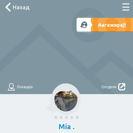
Назад
Што треба денес?
Ангажирај!
Лоцирај ме
Филтри
НАЈДИ
За дома
Локација
Сподели
Електричар
Мајстор
Водоводџија
Здравје
Mia .