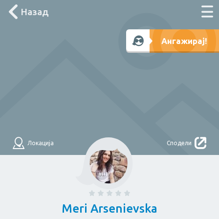
Назад
Што треба денес?
Ангажирај!
Лоцирај ме
Филтри
НАЈДИ
За дома
Локација
Сподели
Електричар
Мајстор
Водоводџија
Здравје
Meri Arsenievska