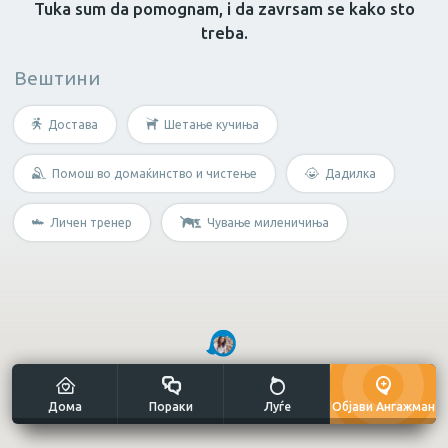
Tuka sum da pomognam, i da zavrsam se kako sto
treba.
Масер
Нутриционист
Грижа за возрасн
Вештини
Не е потребна специфична
Достава
Шетање кучиња
вештина?
Помош во домаќинство и чистење
Дадилка
Мултиталент
Личен тренер
Чување миленичиња
Уметнички занаети
Дома
Пораки
Луѓе
Објави Ангажман
Сликање н
Готвач
Рачна изработка
платно