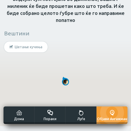
миленик ќе биде прошетан како што треба. И ќе
биде собрано целото ѓубре што ќе го направиме
попатно
Масер
Нутриционист
Грижа за возрасн
Вештини
Не е потребна специфична
вештина?
Шетање кучиња
Мултиталент
Уметнички занаети
Дома
Пораки
Луѓе
Објави Ангажман
Сликање н
Готвач
Рачна изработка
платно