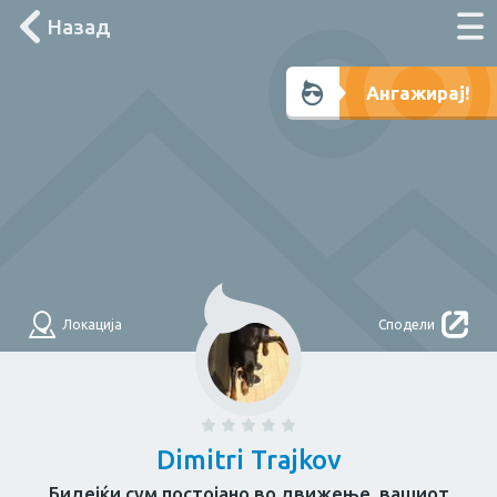
Назад
Што треба денес?
Ангажирај!
Лоцирај ме
Филтри
НАЈДИ
За дома
Локација
Сподели
Електричар
Мајстор
Водоводџија
Здравје
Dimitri Trajkov
Бидејќи сум постојано во движење, вашиот