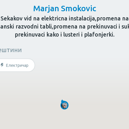
Marjan Smokovic
Sekakov vid na elektricna instalacija,promena na
tanski razvodni tabli,promena na prekinuvaci i su
prekinuvaci kako i lusteri i plafonjerki.
за возрасни
Козметичар
Личен тренер
ештини
штина?
Електричар