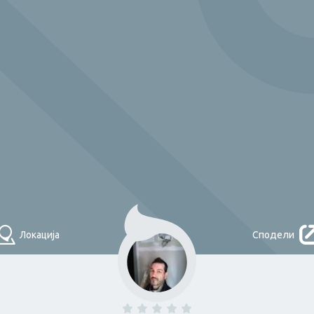
Што треба денес?
НАЈДИ
Локација
Сподели
Помош во
домаќинство и
одџија
Плочкар
чистење