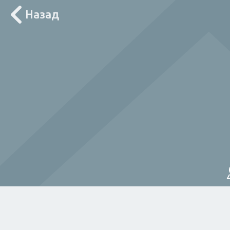
Назад
Лоцирај ме
За дома
Електричар
Мајстор
Водов