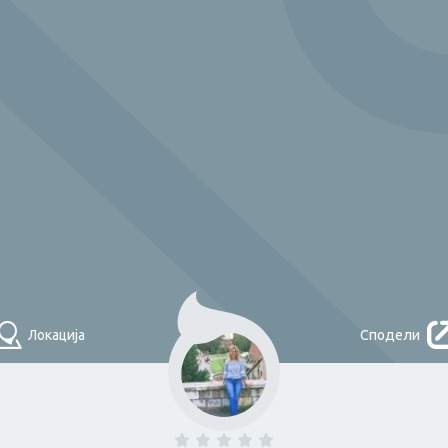
Што треба денес?
НАЈДИ
Локација
Сподели
Помош во
домаќинство и
одџија
Плочкар
чистење