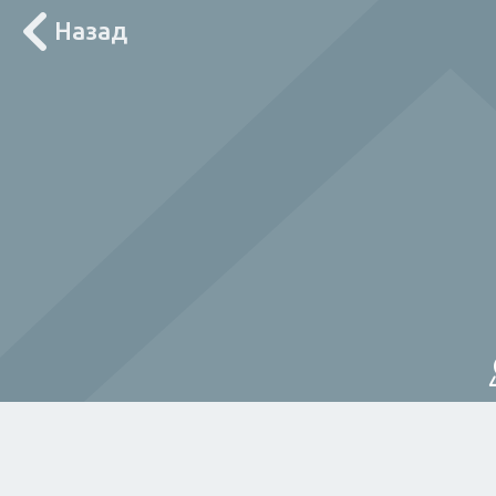
Назад
Лоцирај ме
За дома
Електричар
Мајстор
Водов