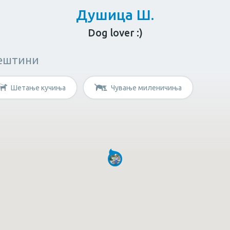
Душица Ш.
Dog lover :)
ештини
за возрасни
Козметичар
Личен тренер
Шетање кучиња
Чување миленичиња
штина?