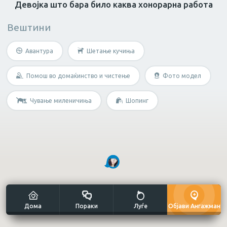
Девојка што бара било каква хонорарна работа
Вештини
Масер
Нутриционист
Грижа за возрасн
Авантура
Шетање кучиња
Не е потребна специфична
вештина?
Помош во домаќинство и чистење
Фото модел
Чување миленичиња
Шопинг
Мултиталент
Уметнички занаети
Дома
Пораки
Луѓе
Објави Ангажман
Сликање н
Готвач
Рачна изработка
платно