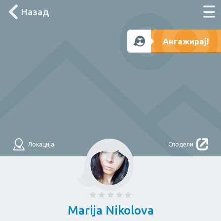
Назад
Што треба денес?
Ангажирај!
Лоцирај ме
Филтри
НАЈДИ
За дома
Локација
Сподели
Електричар
Мајстор
Водоводџија
Здравје
Marija Nikolova