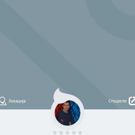
Што треба денес?
НАЈДИ
Локација
Сподели
Помош во
домаќинство и
одџија
Плочкар
чистење