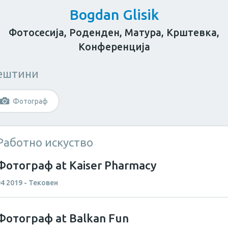
Bogdan Glisik
Фотосесија, Роденден, Матура, Крштевка,
Конференција
ештини
за возрасни
Козметичар
Личен тренер
Фотограф
штина?
Работно искуство
Фотограф at Kaiser Pharmacy
04 2019 - Тековен
Фотограф at Balkan Fun