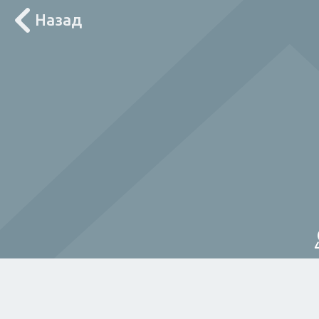
Назад
Лоцирај ме
За дома
Електричар
Мајстор
Водов