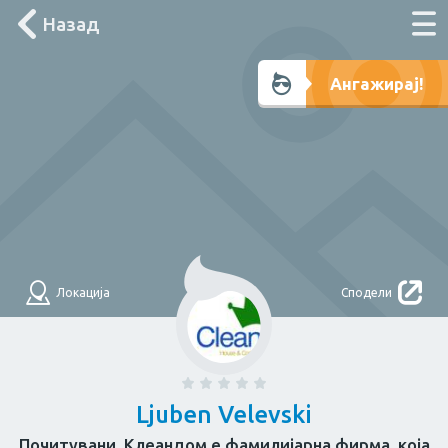
Назад
Што треба денес?
Ангажирај!
Лоцирај ме
Филтри
НАЈДИ
За дома
Локација
Сподели
Електричар
Мајстор
Водоводџија
Здравје
Ljuben Velevski
Почитувани, Клеандом е фамилијарна фирма, која