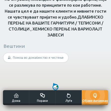
се разликува по принципите по кои работиме.
Нашата цел е да нашите клиенти и нивните гости
се чувствуваат пријатно и удобно.ДЛАБИНСКО
Масер
Нутриционист
Грижа за возрасн
ПЕРЕЊЕ НА ВАШИTE ГАРНИТУРИ / ТЕПИСОНИ /
СТОЛИЦИ , ХЕМИСКО ПЕРЕЊЕ НА ВАРИОЛАЈТ
Не е потребна специфична
ЗАВЕСИ
вештина?
Вештини
Мултиталент
Помош во домаќинство и чистење
Уметнички занаети
Дома
Пораки
Луѓе
Објави Ангажман
Сликање н
Готвач
Рачна изработка
платно