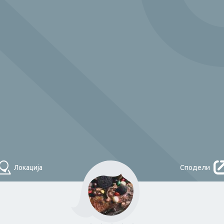
Што треба денес?
НАЈДИ
Локација
Сподели
Помош во
домаќинство и
одџија
Плочкар
чистење