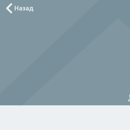
Назад
Лоцирај ме
За дома
Електричар
Мајстор
Водов