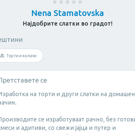
Nena Stamatovska
Најдобрите слатки во градот!
ештини
за возрасни
Козметичар
Личен тренер
Торти и колачи
штина?
Претставете се
Изработка на торти и други слатки на домашен
начин.
Производите се изработуваат рачно, без готов
смеси и адитиви, со свежи јајца и путер и