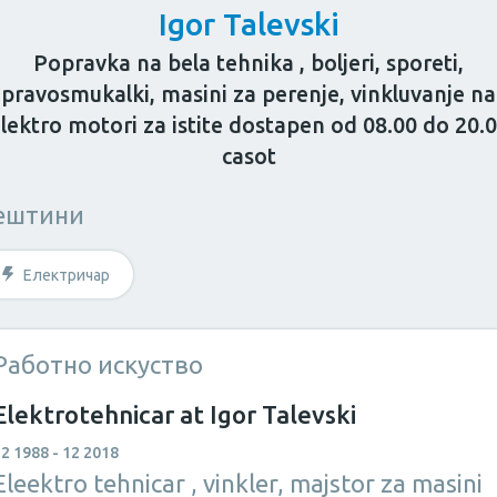
Igor Talevski
Popravka na bela tehnika , boljeri, sporeti,
pravosmukalki, masini za perenje, vinkluvanje na
lektro motori za istite dostapen od 08.00 do 20.
casot
за возрасни
Козметичар
Личен тренер
ештини
штина?
Електричар
Работно искуство
Elektrotehnicar at Igor Talevski
2 1988 - 12 2018
Eleektro tehnicar , vinkler, majstor za masini