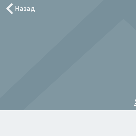
Назад
Лоцирај ме
За дома
Електричар
Мајстор
Водов