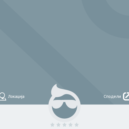
Што треба денес?
НАЈДИ
Локација
Сподели
Помош во
домаќинство и
одџија
Плочкар
чистење