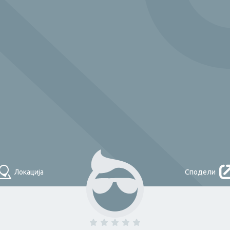
Што треба денес?
НАЈДИ
Локација
Сподели
Помош во
домаќинство и
одџија
Плочкар
чистење