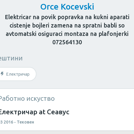
Orce Kocevski
Elektricar na povik popravka na kukni aparati
cistenje bojleri zamena na spratni babli so
avtomatski osiguraci montaza na plafonjerki
072564130
за возрасни
Козметичар
Личен тренер
ештини
штина?
Електричар
Работно искуство
Електричар at Сеавус
03 2016 - Тековен