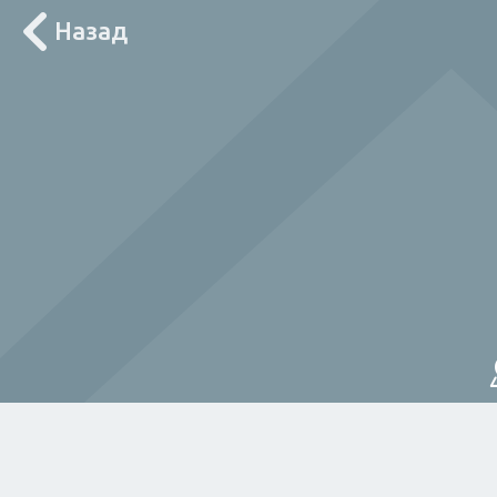
Назад
Лоцирај ме
За дома
Електричар
Мајстор
Водов