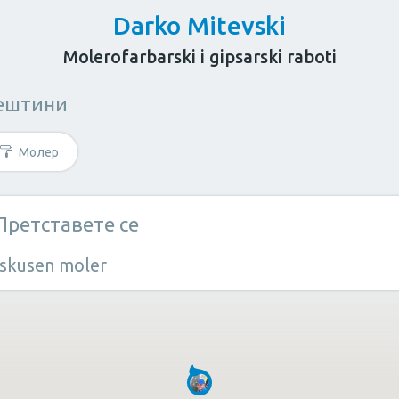
Darko Mitevski
Molerofarbarski i gipsarski raboti
ештини
за возрасни
Козметичар
Личен тренер
Молер
штина?
Претставете се
Iskusen moler