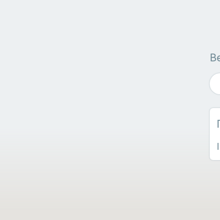
Здравје
В
Масер
Нутриционист
Грижа 
Не е потребна специфична ве
Мултиталент
Уметнички занаети