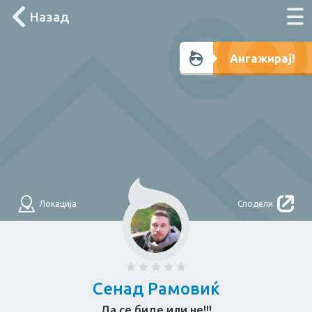
Назад
Што треба денес?
Ангажирај!
Лоцирај ме
Филтри
НАЈДИ
За дома
Локација
Сподели
Електричар
Мајстор
Водоводџија
Здравје
Сенад Рамовиќ
Да се биде или не!!!