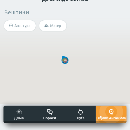
Вештини
Масер
Нутриционист
Грижа за возрасн
Авантура
Масер
Не е потребна специфична
вештина?
Мултиталент
Уметнички занаети
Дома
Пораки
Луѓе
Објави Ангажман
Сликање н
Готвач
Рачна изработка
платно