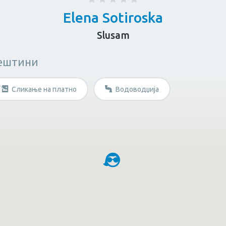
Elena Sotiroska
Slusam
ештини
за возрасни
Козметичар
Личен тренер
Сликање на платно
Водоводџија
штина?