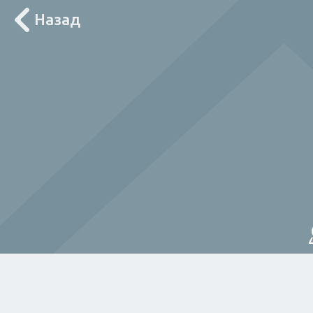
Назад
Лоцирај ме
За дома
Електричар
Мајстор
Водов