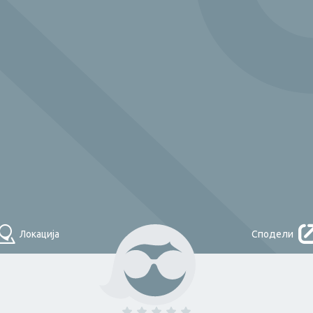
Што треба денес?
НАЈДИ
Локација
Сподели
Помош во
домаќинство и
одџија
Плочкар
чистење